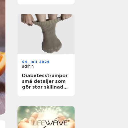
hållbar hälsa i
vardagen
04. juli 2026
admin
Diabetesstrumpor
små detaljer som
gör stor skillnad
för fötterna