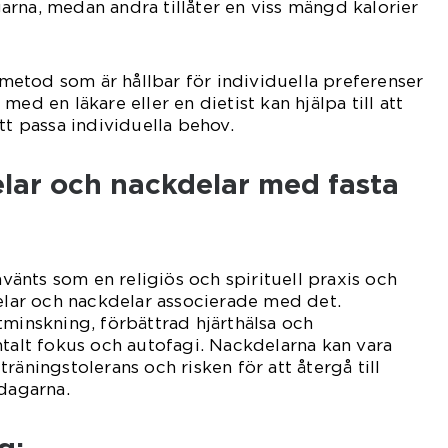
rna, medan andra tillåter en viss mängd kalorier
n metod som är hållbar för individuella preferenser
med en läkare eller en dietist kan hjälpa till att
tt passa individuella behov.
elar och nackdelar med fasta
använts som en religiös och spirituell praxis och
delar och nackdelar associerade med det.
tminskning, förbättrad hjärthälsa och
ntalt fokus och autofagi. Nackdelarna kan vara
räningstolerans och risken för att återgå till
edagarna.