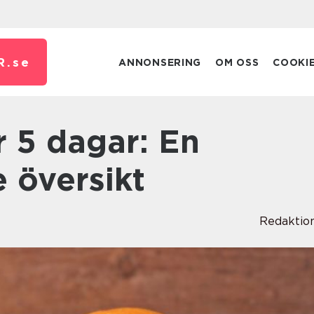
R.
se
ANNONSERING
OM OSS
COOKI
 översikt
Redaktio