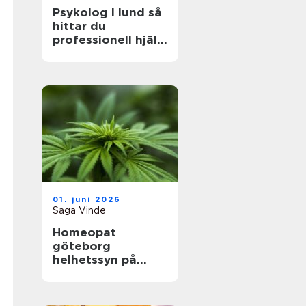
Psykolog i lund så
hittar du
professionell hjälp
som verkligen gör
skillnad
01. juni 2026
Saga Vinde
Homeopat
göteborg
helhetssyn på
hälsa och naturlig
behandling