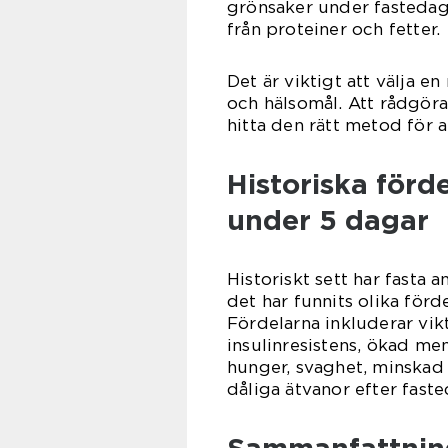
grönsaker under fastedaga
från proteiner och fetter.
Det är viktigt att välja e
och hälsomål. Att rådgöra 
hitta den rätt metod för a
Historiska förd
under 5 dagar
Historiskt sett har fasta 
det har funnits olika för
Fördelarna inkluderar vik
insulinresistens, ökad me
hunger, svaghet, minskad t
dåliga ätvanor efter fast