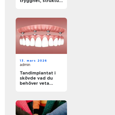
trygghet, struktur
och verklig
förändring
13. mars 2026
admin
Tandimplantat i
skövde vad du
behöver veta
innan du
bestämmer dig