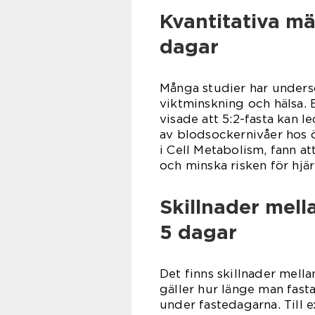
Kvantitativa m
dagar
Många studier har unders
viktminskning och hälsa. 
visade att 5:2-fasta kan l
av blodsockernivåer hos ö
i Cell Metabolism, fann at
och minska risken för hjä
Skillnader mell
5 dagar
Det finns skillnader mella
gäller hur länge man fasta
under fastedagarna. Till 