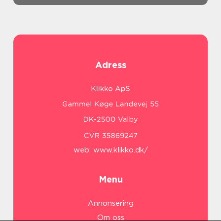
Adress
web:
www.klikko.dk/
Menu
Annonsering
Om oss