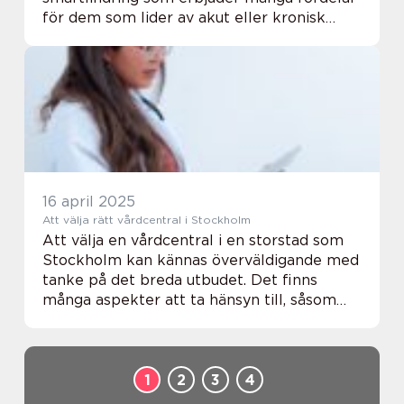
för dem som lider av akut eller kronisk
smärta. Användningen av en TENS-apparat
har &oum...
16 april 2025
Att välja rätt vårdcentral i Stockholm
Att välja en vårdcentral i en storstad som
Stockholm kan kännas överväldigande med
tanke på det breda utbudet. Det finns
många aspekter att ta hänsyn till, såsom
plats, vilken typ av vård som erb...
1
2
3
4