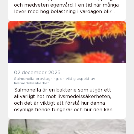
och medveten egenvård. I en tid när många
lever med hög belastning i vardagen blir
behovet av professionell beröring,
återhämtning och mental paus allt
tydligare. En geno...
02 december 2025
Salmonella provtagning: en viktig aspekt av
livsmedelssäkerhet
Salmonella är en bakterie som utgör ett
allvarligt hot mot livsmedelssäkerheten,
och det är viktigt att förstå hur denna
osynliga fiende fungerar och hur den kan
bekämpas. Salmonella provtagning är en
kritisk ...