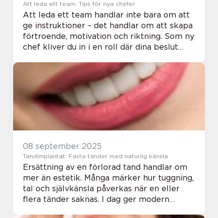
Att leda ett team: Tips för nya chefer
Att leda ett team handlar inte bara om att
ge instruktioner – det handlar om att skapa
förtroende, motivation och riktning. Som ny
chef kliver du in i en roll där dina beslut
påverkar både människor och resultat. Det
...
08 september 2025
Tandimplantat: Fasta tänder med naturlig känsla
Ersättning av en förlorad tand handlar om
mer än estetik. Många märker hur tuggning,
tal och självkänsla påverkas när en eller
flera tänder saknas. I dag ger modern
implantatbehandling en stabil, l&...