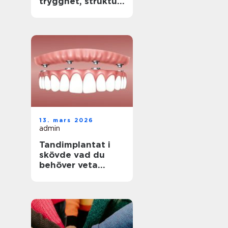
trygghet, struktur
och verklig
förändring
13. mars 2026
admin
Tandimplantat i
skövde vad du
behöver veta
innan du
bestämmer dig