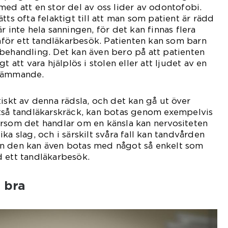
med att en stor del av oss lider av odontofobi.
tts ofta felaktigt till att man som patient är rädd
r inte hela sanningen, för det kan finnas flera
inför ett tandläkarbesök. Patienten kan som barn
behandling. Det kan även bero på att patienten
t att vara hjälplös i stolen eller att ljudet av en
krämmande.
tiskt av denna rädsla, och det kan gå ut över
ltså tandläkarskräck, kan botas genom exempelvis
ersom det handlar om en känsla kan nervositeten
ka slag, och i särskilt svåra fall kan tandvården
n den kan även botas med något så enkelt som
 ett tandläkarbesök.
 bra