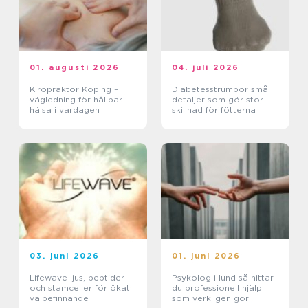
01. augusti 2026
04. juli 2026
Kiropraktor Köping –
Diabetesstrumpor små
vägledning för hållbar
detaljer som gör stor
hälsa i vardagen
skillnad för fötterna
03. juni 2026
01. juni 2026
Lifewave ljus, peptider
Psykolog i lund så hittar
och stamceller för ökat
du professionell hjälp
välbefinnande
som verkligen gör