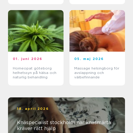
skillnad
01. juni 2026
05. maj 2026
Homeopat göteborg
Massage helsingborg för
helhetssyn på hälsa och
avslappning och
naturlig behandling
välbefinnande
18. april 2026
Knäspecialist stockholm när knäsmärta
kräver rätt hjälp