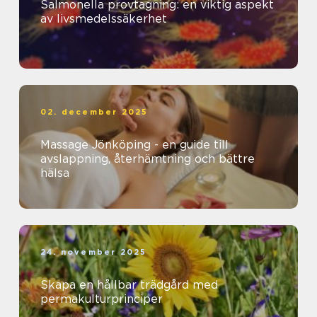
Salmonella provtagning: en viktig aspekt
av livsmedelssäkerhet
02. december 2025
Massage Jönköping - en guide till
avslappning, återhämtning och bättre
hälsa
24. november 2025
Skapa en hållbar trädgård med
permakulturprinciper