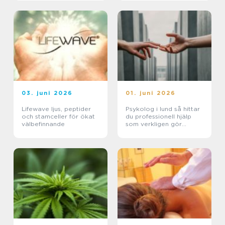
03. juni 2026
01. juni 2026
Lifewave ljus, peptider
Psykolog i lund så hittar
och stamceller för ökat
du professionell hjälp
välbefinnande
som verkligen gör
skillnad