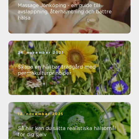
Massage Jönköping - en guide till
avslappning, återhämtning och bättre
hälsa
24. november 2025
Skapa en hållbar trädgård med
permakulturprinciper
12. november 2025
Så här kan du sätta realistiska hälsomål
för dig själv