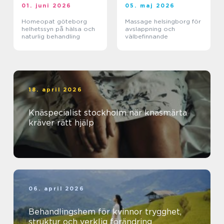
01. juni 2026
05. maj 2026
Homeopat göteborg
Massage helsingborg för
helhetssyn på hälsa och
avslappning och
naturlig behandling
välbefinnande
18. april 2026
Knäspecialist stockholm när knäsmärta
kräver rätt hjälp
06. april 2026
Behandlingshem för kvinnor trygghet,
struktur och verklig förändring