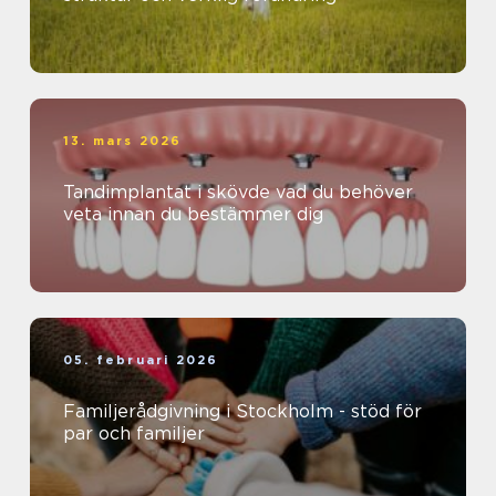
13. mars 2026
Tandimplantat i skövde vad du behöver
veta innan du bestämmer dig
05. februari 2026
Familjerådgivning i Stockholm - stöd för
par och familjer