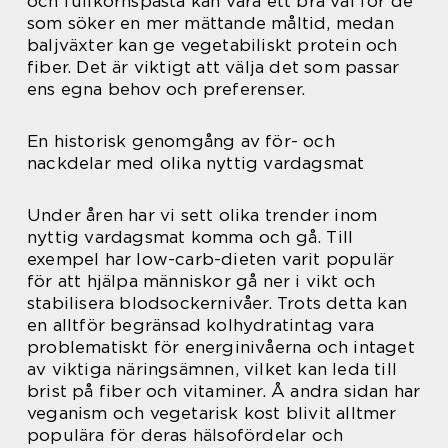
och fullkornspasta kan vara ett bra val för de
som söker en mer mättande måltid, medan
baljväxter kan ge vegetabiliskt protein och
fiber. Det är viktigt att välja det som passar
ens egna behov och preferenser.
En historisk genomgång av för- och
nackdelar med olika nyttig vardagsmat
Under åren har vi sett olika trender inom
nyttig vardagsmat komma och gå. Till
exempel har low-carb-dieten varit populär
för att hjälpa människor gå ner i vikt och
stabilisera blodsockernivåer. Trots detta kan
en alltför begränsad kolhydratintag vara
problematiskt för energinivåerna och intaget
av viktiga näringsämnen, vilket kan leda till
brist på fiber och vitaminer. Å andra sidan har
veganism och vegetarisk kost blivit alltmer
populära för deras hälsofördelar och