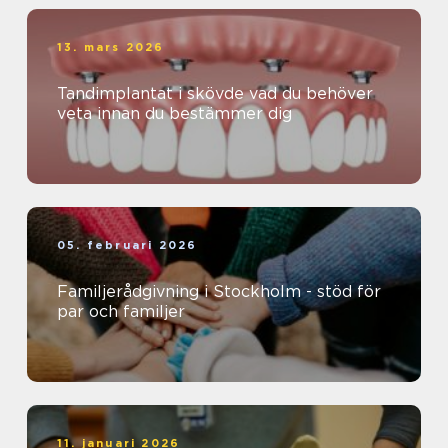
13. mars 2026
Tandimplantat i skövde vad du behöver
veta innan du bestämmer dig
05. februari 2026
Familjerådgivning i Stockholm - stöd för
par och familjer
11. januari 2026