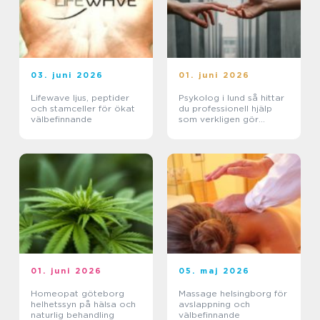
03. juni 2026
01. juni 2026
Lifewave ljus, peptider
Psykolog i lund så hittar
och stamceller för ökat
du professionell hjälp
välbefinnande
som verkligen gör
skillnad
01. juni 2026
05. maj 2026
Homeopat göteborg
Massage helsingborg för
helhetssyn på hälsa och
avslappning och
naturlig behandling
välbefinnande