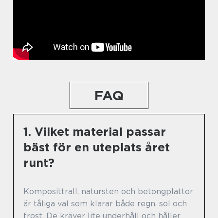
FAQ
1. Vilket material passar
bäst för en uteplats året
runt?
Komposittrall, natursten och betongplattor
är tåliga val som klarar både regn, sol och
frost. De kräver lite underhåll och håller