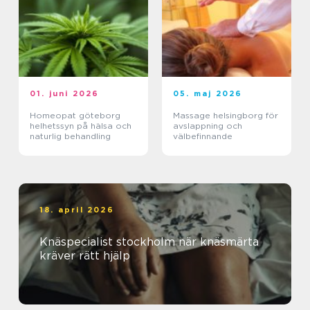
01. juni 2026
05. maj 2026
Homeopat göteborg
Massage helsingborg för
helhetssyn på hälsa och
avslappning och
naturlig behandling
välbefinnande
18. april 2026
Knäspecialist stockholm när knäsmärta
kräver rätt hjälp