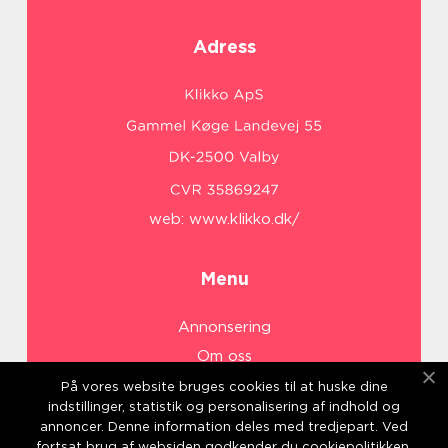
Adress
web:
www.klikko.dk/
Menu
Annonsering
Om oss
Cookies
På vores website bruges cookies til at huske dine
indstillinger, statistik og personalisering af indhold og
Kontakta oss
annoncer. Denne information deles med tredjepart. Ved
Sitemap
fortsat brug af websiden godkender du cookiepolitikken.