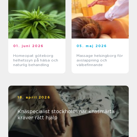
01. juni 2026
05. maj 2026
Homeopat göteborg
Massage helsingborg för
helhetssyn på hälsa och
avslappning och
naturlig behandling
välbefinnande
18. april 2026
Knäspecialist stockholm när knäsmärta
kräver rätt hjälp