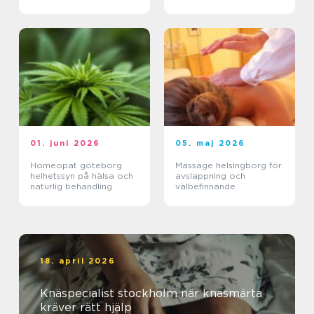
skillnad
01. juni 2026
05. maj 2026
Homeopat göteborg
Massage helsingborg för
helhetssyn på hälsa och
avslappning och
naturlig behandling
välbefinnande
18. april 2026
Knäspecialist stockholm när knäsmärta
kräver rätt hjälp