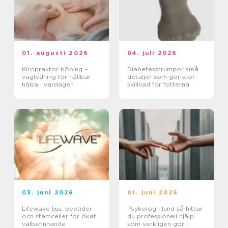
01. augusti 2026
04. juli 2026
Kiropraktor Köping –
Diabetesstrumpor små
vägledning för hållbar
detaljer som gör stor
hälsa i vardagen
skillnad för fötterna
03. juni 2026
01. juni 2026
Lifewave ljus, peptider
Psykolog i lund så hittar
och stamceller för ökat
du professionell hjälp
välbefinnande
som verkligen gör