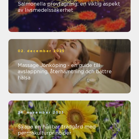
Salmonella provtagning: en viktig aspekt
av livsmedelssäkerhet
02. december 2025
Massage Jönköping - en guide till
avslappning, återhämtning och bättre
hälsa
24. november 2025
Skapa en hållbar trädgård med
permakulturprinciper